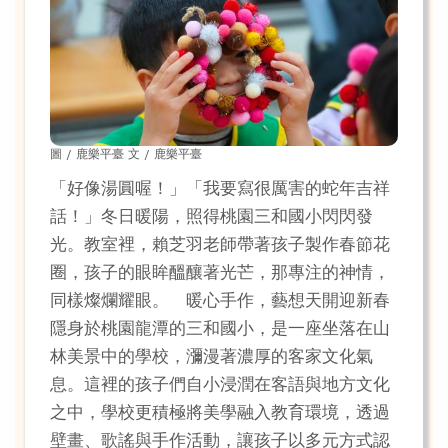
圖 / 鹿樂平臺 文 / 鹿樂平臺
「好像湯圓喔！」「我要寫很厲害的蛇年吉祥
話！」冬日暖陽，照得桃園三和國小閃閃發
光。教室裡，賴芝羽老師帶著孩子製作春節花
圈，孩子的眼眸醞釀著光芒，那專注的神情，
同樣燦爛耀眼。 暖心手作，藝想天開迎新春
隱身於桃園龍潭的三和國小，是一座坐落在山
林美景中的學校，瀰漫著濃厚的客家文化氣
息。這裡的孩子們自小浸潤在客語與地方文化
之中，學校更積極將美學融入教育環境，透過
壁畫、歌謠與手作活動，讓孩子以多元方式認