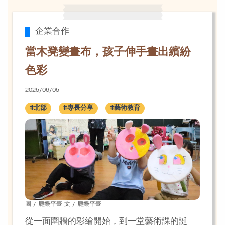
企業合作
當木凳變畫布，孩子伸手畫出繽紛
色彩
2025/06/05
#北部
#專長分享
#藝術教育
圖 / 鹿樂平臺 文 / 鹿樂平臺
從一面圍牆的彩繪開始，到一堂藝術課的誕