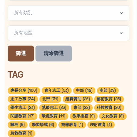
文章類別
地區篩選
篩選
清除篩選
TAG
專長分享 (100)
青年志工 (53)
中部 (42)
南部 (39)
志工故事 (34)
北部 (31)
經費贊助 (26)
藝術教育 (25)
學生志工 (23)
熟齡志工 (23)
東部 (22)
科技教育 (20)
閱讀教育 (17)
環境教育 (11)
教學換宿 (9)
文化教育 (8)
離島 (6)
學習場域 (6)
簡報教育 (1)
理財教育 (1)
急救教育 (1)