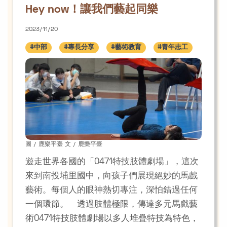
Hey now！讓我們藝起同樂
2023/11/20
#中部
#專長分享
#藝術教育
#青年志工
圖 / 鹿樂平臺 文 / 鹿樂平臺
遊走世界各國的「0471特技肢體劇場」，這次
來到南投埔里國中，向孩子們展現絕妙的馬戲
藝術。每個人的眼神熱切專注，深怕錯過任何
一個環節。 透過肢體極限，傳達多元馬戲藝
術0471特技肢體劇場以多人堆疊特技為特色，