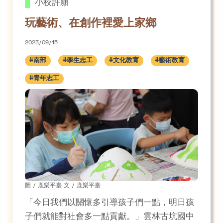
小校許願
玩藝術、在創作裡愛上家鄉
2023/09/15
#南部
#學生志工
#文化教育
#藝術教育
#青年志工
圖 / 鹿樂平臺 文 / 鹿樂平臺
「今日我們以關懷多引導孩子們一點，明日孩
子們就能對社會多一點貢獻。」雲林古坑國中