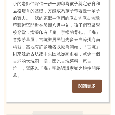
小的老師們深信一步一腳印為孩子奠定教育和
品格培育的基礎，方能成為孩子帶著走一輩子
的實力。 我的家鄉—俺們的庵古坑庵古坑環
境藝術營開辦在暑期八月中旬，孩子們齊聚學
校穿堂，揹著印有「庵」字樣的背包，「庵」
意指茅草屋，古坑鄉居民祖先多來自漳州府南
靖縣，當地有許多地名以庵為開頭，「古坑」
則來源於古坑鄕中央區域從高處看，就像一個
古老的大坑洞一樣，因此古坑舊稱「庵古
坑」，營隊以「庵」字為認識家鄉之旅拉開序
幕。
閱讀更多