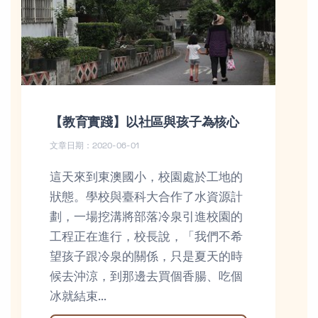
【教育實踐】以社區與孩子為核心
文章日期：2020-06-01
這天來到東澳國小，校園處於工地的
狀態。學校與臺科大合作了水資源計
劃，一場挖溝將部落冷泉引進校園的
工程正在進行，校長說，「我們不希
望孩子跟冷泉的關係，只是夏天的時
候去沖涼，到那邊去買個香腸、吃個
冰就結束...