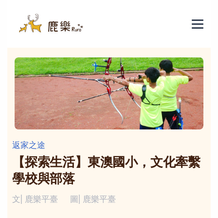
返家之途
【探索生活】東澳國小，文化牽繫
學校與部落
文| 鹿樂平臺
圖| 鹿樂平臺