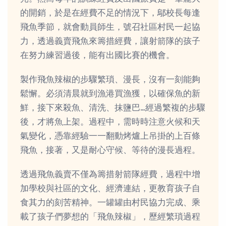
的開銷，於是在經費不足的情況下，鄔校長每逢
飛魚季節，就會動員師生，號召社區村民一起協
力，透過義賣飛魚來籌措經費，讓射箭隊的孩子
在努力練習過後，能有出國比賽的機會。
製作飛魚辣椒的步驟繁瑣、漫長，沒有一刻能夠
鬆懈。必須清晨就到漁港買漁獲，以確保魚的新
鮮，接下來殺魚、清洗、抹鹽巴…經過繁複的步驟
後，才將魚上架。過程中，需時時注意火候和天
氣變化，憑靠經驗一一翻動烤爐上吊掛的上百條
飛魚，接著，又是耐心守候、等待的漫長過程。
透過飛魚義賣不僅為籌措射箭隊經費，過程中增
加學校與社區的文化、經濟連結，更教育孩子自
食其力的刻苦精神。一罐罐由村民協力完成、乘
載了孩子們夢想的「飛魚辣椒」，歷經繁瑣過程