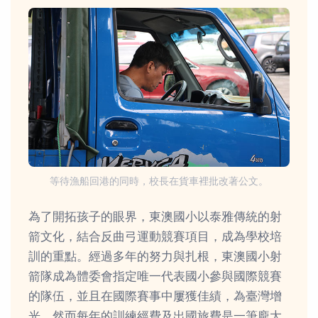
等待漁船回港的同時，校長在貨車裡批改著公文。
為了開拓孩子的眼界，東澳國小以泰雅傳統的射
箭文化，結合反曲弓運動競賽項目，成為學校培
訓的重點。經過多年的努力與扎根，東澳國小射
箭隊成為體委會指定唯一代表國小參與國際競賽
的隊伍，並且在國際賽事中屢獲佳績，為臺灣增
光。然而每年的訓練經費及出國旅費是一筆龐大