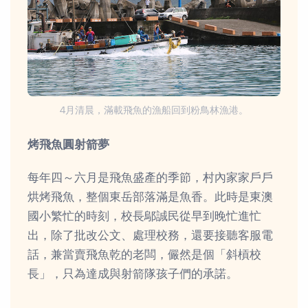
4月清晨，滿載飛魚的漁船回到粉鳥林漁港。
烤飛魚圓射箭夢
每年四～六月是飛魚盛產的季節，村內家家戶戶
烘烤飛魚，整個東岳部落滿是魚香。此時是東澳
國小繁忙的時刻，校長鄔誠民從早到晚忙進忙
出，除了批改公文、處理校務，還要接聽客服電
話，兼當賣飛魚乾的老闆，儼然是個「斜槓校
長」，只為達成與射箭隊孩子們的承諾。