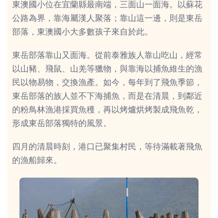
東澳國小位在宜蘭縣最南端，三面山一面海。以蘇花
公路為界，靠海屬漢人聚落；靠山這一邊，則是東岳
部落，東澳國小大多數孩子來自於此。
東岳部落靠山又面海。從前泰雅族人靠山吃山，經常
以山豬、飛鼠、山羌等獵物，與靠海以捕魚維生的漁
民以物易物，交換漁產。如今，每年到了飛魚季節，
東岳部落的族人並不下海捕魚，而是在清晨，到鄰近
的粉鳥林漁港採買魚穫，再以烤爐烘烤製成飛魚乾，
形成東岳部落獨特的風景。
四月的清晨時刻，港口已聚集村民，等待滿載著飛魚
的漁船歸來。