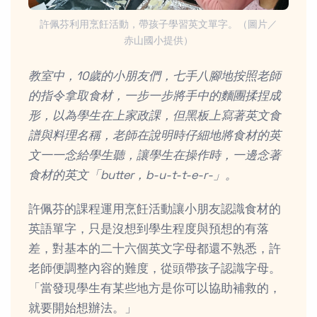
許佩芬利用烹飪活動，帶孩子學習英文單字。（圖片／
赤山國小提供）
教室中，10歲的小朋友們，七手八腳地按照老師
的指令拿取食材，一步一步將手中的麵團揉捏成
形，以為學生在上家政課，但黑板上寫著英文食
譜與料理名稱，老師在說明時仔細地將食材的英
文一一念給學生聽，讓學生在操作時，一邊念著
食材的英文「butter，b-u-t-t-e-r-」。
許佩芬的課程運用烹飪活動讓小朋友認識食材的
英語單字，只是沒想到學生程度與預想的有落
差，對基本的二十六個英文字母都還不熟悉，許
老師便調整內容的難度，從頭帶孩子認識字母。
「當發現學生有某些地方是你可以協助補救的，
就要開始想辦法。」