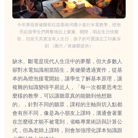
今年寒假黃健榮前往苗栗南河國小進行水電教學，燈泡
亮起後學生們興奮地拉上窗簾、關燈，唱起生日快樂
歌，但當天其實沒有人生日，孩子的可愛讓志工印象深
刻 （圖片／黃健榮提供）
缺水、斷電是現代人生活中的夢靨，但大多數人
卻對水電知識相當陌生，黃健榮透過實作，從基
本的為燈泡接電開始，讓學生了解基本原理，讓
複雜的知識變得平易近人，「每一次都要思考怎
麼樣的教學，可以讓聽眾真的能聽到他想聽
的」，針對不同的聽眾，課程的主軸與切入點都
會有所不同，像是為小朋友上課時，溝通會著重
在怎麼樣才能不被電到，省略專業術語與計算公
式，但為老師上課時，則會加強理化課本知識跟