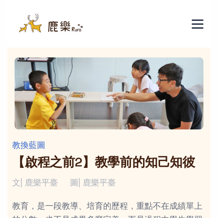
教換藍圖
【啟程之前2】教學前的知己知彼
文| 鹿樂平臺
圖| 鹿樂平臺
教育，是一段教導、培育的歷程，重點不在成績單上