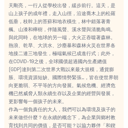
天剛亮，一行人從學校出發，緩步前行。這天，是
山上孩子的成年禮，走入山徑，沿途喬木上的松羅
低垂，枝幹上的苔蘚和地衣橫生，林中錯落著青
楓、山漆和櫸樹，伴隨風聲、溪水聲與清脆鳥鳴。
與此同時，在地球的另一端，大火正吞噬著森林。
熱浪、乾旱、大洪水、沙塵暴和森林火災在世界各
地接二連三地發生，極端氣候已成進行式；此外，
在COVID-19之後，全球國債超過國內生產總值
(GDP)達到第二次世界大戰以來最大規模，通貨膨
脹、環境資源短缺、國際情勢緊張…，皆在使世界朝
向更脆弱、不平等的方向發展。氣候危機、經濟危
機已然威脅人類永續生存以及企業的經營與發展，
更影響每一個孩子的未來。
作為一個負責任的大人，我們可以為環境及孩子的
未來做些什麼？在永續的概念下，為企業與鄉村教
育找到共同的價值，是否可能？以協力夥伴「和鍥