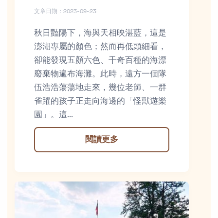
文章日期：2023-09-23
秋日豔陽下，海與天相映湛藍，這是
澎湖專屬的顏色；然而再低頭細看，
卻能發現五顏六色、千奇百種的海漂
廢棄物遍布海灘。此時，遠方一個隊
伍浩浩蕩蕩地走來，幾位老師、一群
雀躍的孩子正走向海邊的「怪獸遊樂
園」。這...
閱讀更多