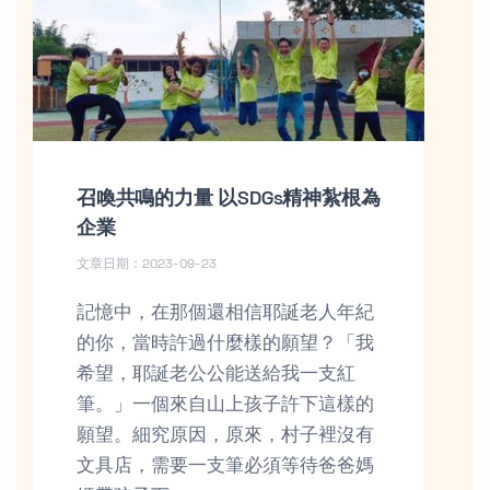
召喚共鳴的力量 以SDGs精神紮根為
企業
文章日期：2023-09-23
記憶中，在那個還相信耶誕老人年紀
的你，當時許過什麼樣的願望？「我
希望，耶誕老公公能送給我一支紅
筆。」一個來自山上孩子許下這樣的
願望。細究原因，原來，村子裡沒有
文具店，需要一支筆必須等待爸爸媽