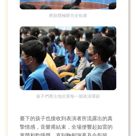
將肢體極限完全拓展
孩子們專注地欣賞每一個表演環節
臺下的孩子也接收到表演者所流露出的真
摯情感，音樂甫結束，全場便響起如雷的
掌聲和歡呼聲，直到鞠躬謝幕及合影留