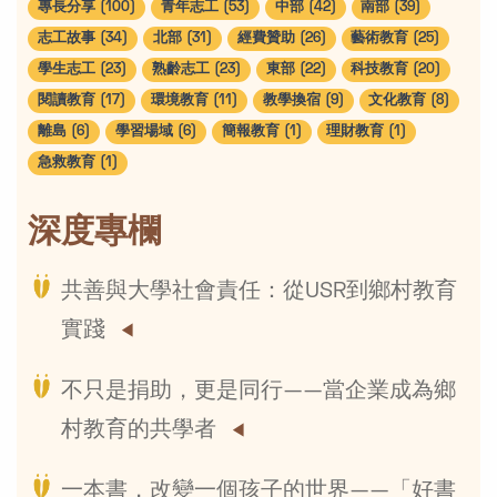
專長分享 (100)
青年志工 (53)
中部 (42)
南部 (39)
志工故事 (34)
北部 (31)
經費贊助 (26)
藝術教育 (25)
學生志工 (23)
熟齡志工 (23)
東部 (22)
科技教育 (20)
閱讀教育 (17)
環境教育 (11)
教學換宿 (9)
文化教育 (8)
離島 (6)
學習場域 (6)
簡報教育 (1)
理財教育 (1)
急救教育 (1)
深度專欄
共善與大學社會責任：從USR到鄉村教育
實踐
不只是捐助，更是同行——當企業成為鄉
村教育的共學者
一本書，改變一個孩子的世界——「好書