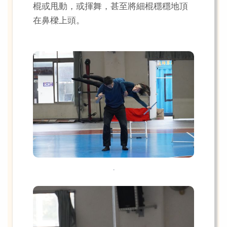
棍或甩動，或揮舞，甚至將細棍穩穩地頂
在鼻樑上頭。
.