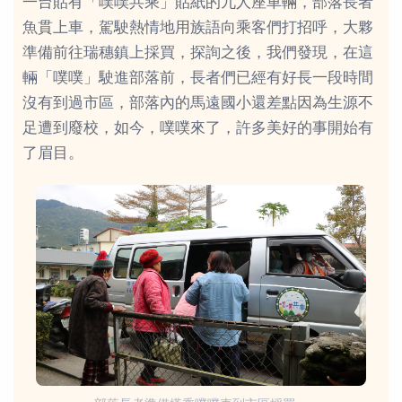
一台貼有「噗噗共乘」貼紙的九人座車輛，部落長者
魚貫上車，駕駛熱情地用族語向乘客們打招呼，大夥
準備前往瑞穗鎮上採買，探詢之後，我們發現，在這
輛「噗噗」駛進部落前，長者們已經有好長一段時間
沒有到過市區，部落內的馬遠國小還差點因為生源不
足遭到廢校，如今，噗噗來了，許多美好的事開始有
了眉目。