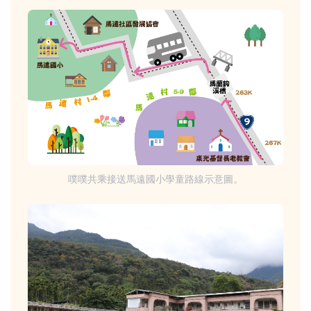
噗噗共乘接送馬遠國小學童路線示意圖。