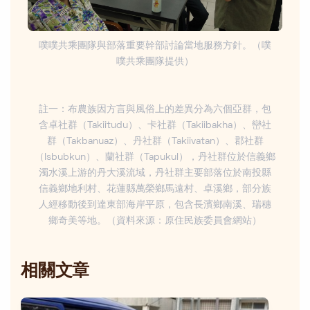
噗噗共乘團隊與部落重要幹部討論當地服務方針。（噗
噗共乘團隊提供）
註一：布農族因方言與風俗上的差異分為六個亞群，包
含卓社群（Takiitudu）、卡社群（Takiibakha）、巒社
群（Takbanuaz）、丹社群（Takiivatan）、郡社群
（Isbubkun）、蘭社群（Tapukul），丹社群位於信義鄉
濁水溪上游的丹大溪流域，丹社群主要部落位於南投縣
信義鄉地利村、花蓮縣萬榮鄉馬遠村、卓溪鄉，部分族
人經移動後到達東部海岸平原，包含長濱鄉南溪、瑞穗
鄉奇美等地。（資料來源：原住民族委員會網站）
相關文章