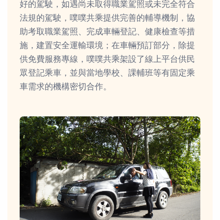
好的駕駛，如遇尚未取得職業駕照或未完全符合
法規的駕駛，噗噗共乘提供完善的輔導機制，協
助考取職業駕照、完成車輛登記、健康檢查等措
施，建置安全運輸環境；在車輛預訂部分，除提
供免費服務專線，噗噗共乘架設了線上平台供民
眾登記乘車，並與當地學校、課輔班等有固定乘
車需求的機構密切合作。