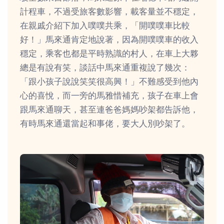
計程車，不過受旅客數影響，載客量並不穩定，
在親戚介紹下加入噗噗共乘，「開噗噗車比較
好！」馬來通肯定地說著，因為開噗噗車的收入
穩定，乘客也都是平時熟識的村人，在車上大夥
總是有說有笑，談話中馬來通重複說了幾次：
「跟小孩子說說笑笑很高興！」不難感受到他內
心的喜悅，而一旁的馬雅惜補充，孩子在車上會
跟馬來通聊天，甚至連爸爸媽媽吵架都告訴他，
有時馬來通還當起和事佬，要大人別吵架了。