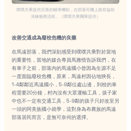
噗噗共乘提供完善的輔導機制，在部落司機上路前協助
演練服務流程。（噗噗共乘團隊提供）
改善交通成為廢校危機的良藥
在馬遠部落，我們深刻感受到噗噗共乘對於當地
的重要性，當地的媒合專員馬雅惜告訴我們，在
有車子之前，部落內的馬遠國小曾因為生源不足
一度面臨廢校危機，原來，馬遠村因佔地狹長，
1-4鄰鄰近馬遠國小，5-9鄰位處山邊，到校的車
程需要20分鐘，村內沒有大眾運輸工具，孩子家
中也不一定有交通工具，5-9鄰的孩子只好改至另
一頭的阿美族國小就學，這對身為布農族的馬遠
部落居民而言，是無可奈何的選擇。