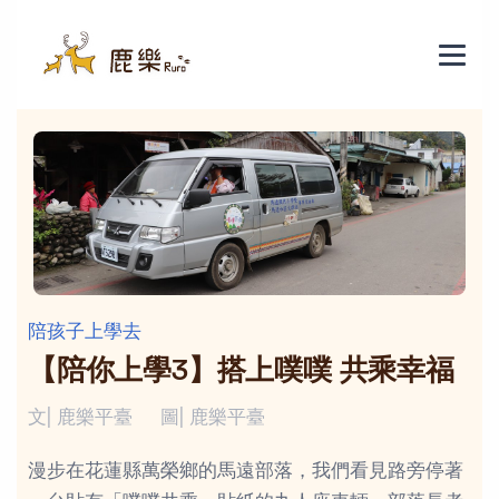
陪孩子上學去
【陪你上學3】搭上噗噗 共乘幸福
文| 鹿樂平臺
圖| 鹿樂平臺
漫步在花蓮縣萬榮鄉的馬遠部落，我們看見路旁停著