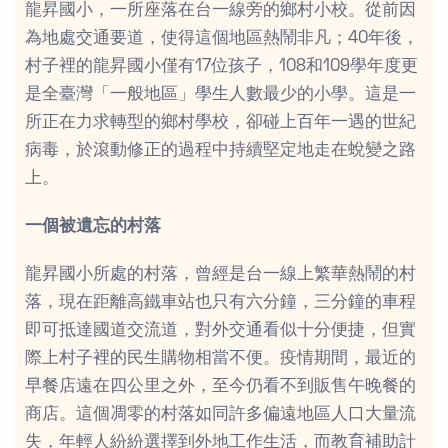
龍昇國小，一所座落在台一線旁的鄉村小校。從前因
為地處交通要道，使得這個地區熱鬧非凡；40年後，
村子裡的龍昇國小僅有17位孩子，108和109學年度更
是全臺灣「一般地區」學生人數最少的小學。這是一
所正在力求轉型的鄉村學校，卻碰上百年一遇的世紀
病毒，於滾動修正的過程中持續堅定地走在蛻變之路
上。
一個被遺忘的村落
龍昇國小所處的村落，曾經是台一線上繁華熱鬧的村
落，現在距離高鐵車站也只有六分鐘，三分鐘的車程
即可抵達國道交流道，對外交通看似十分便捷，但實
際上村子裡的民生購物相當不便。疫情期間，最近的
早餐店遠在四公里之外，至今仍看不到販售午晚餐的
商店。這個凋零的村落如同許多偏遠地區人口大量流
失，年輕人紛紛選擇到外地工作生活，而教育補助計