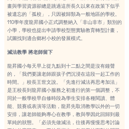
畫與學習資源卻總是跳過這所長久以來在政策下似乎
被遺忘的「孤校」，只因被歸類為一般地區的學校。
110學年度龍昇國小正式調整納入「非山非市」類別的
小學，學校也提出申請學校型態實驗教育轉型計畫，
試圖找到適合鄉村小校的發展模式。
減法教學 將老師留下
龍昇國小每天早上從九點到十二點之間是沒有鐘聲
的，「我們要讓老師跟孩子們沉浸在這段一起工作的
時間。」校長王世文說。「先進行減法再思考加法」
是王校長到龍昇國小服務之初進行的第一個調整，不
同於一般學校早自修時段為學生安排各種閱讀、體
能、競賽或表演等活動，龍昇先取消教學以外的一切
安排，讓老師能夠專心在教學，教與學因此回歸到最
單純的狀態。「必須先做減法，往後再慢慢思考討論