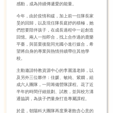
感動，成為持續傳遞愛的能量。
今年，由於疫情和緩，加上前一任隊長家
旻的回歸，以及現任隊長庭妤的積極，她
們想要陪伴孩子，在成長過程中一起創造
回憶。兩人一拍即合，找上合作過的鹿樂
平臺，與苗栗後龍同光國小進行媒合，希
望將自身的專業與熱情持續帶往其他學
校。
主動邀請特教資源中心的李麗溫老師，以
及另外三位夥伴：佳媛、敏純、紫嫺，組
成六人團隊，一同籌備營隊課程。花了近
半年的時間仔細規劃、試教，並與校方溝
通協調，為孩子們量身打造專屬課程。
於是，朝陽科大團隊再度乘著飽含心意的