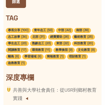
篩選
TAG
專長分享 (100)
青年志工 (53)
中部 (42)
南部 (39)
志工故事 (34)
北部 (31)
經費贊助 (26)
藝術教育 (25)
學生志工 (23)
熟齡志工 (23)
東部 (22)
科技教育 (20)
閱讀教育 (17)
環境教育 (11)
教學換宿 (9)
文化教育 (8)
離島 (6)
學習場域 (6)
簡報教育 (1)
理財教育 (1)
急救教育 (1)
深度專欄
共善與大學社會責任：從USR到鄉村教育
實踐