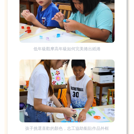
低年級觀摩高年級如何完美捲出紙捲
孩子挑選喜歡的顏色，志工協助黏貼作品外框