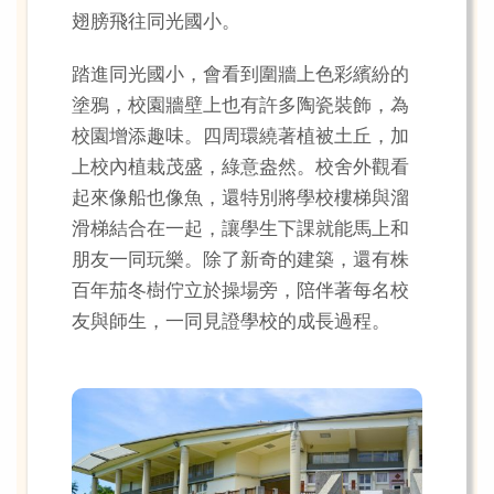
翅膀飛往同光國小。
踏進同光國小，會看到圍牆上色彩繽紛的
塗鴉，校園牆壁上也有許多陶瓷裝飾，為
校園增添趣味。四周環繞著植被土丘，加
上校內植栽茂盛，綠意盎然。校舍外觀看
起來像船也像魚，還特別將學校樓梯與溜
滑梯結合在一起，讓學生下課就能馬上和
朋友一同玩樂。除了新奇的建築，還有株
百年茄冬樹佇立於操場旁，陪伴著每名校
友與師生，一同見證學校的成長過程。