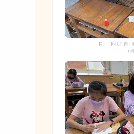
「長」：師生共創「
（