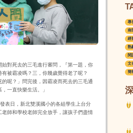
T
專長
南部
經費
熟齡
閱讀
文化
開始對死去的三毛進行審問，『第一題，你
簡報
時有被霸凌嗎？三，你幾歲覺得老了呢？
死的呢？」問完後，因霸凌而死去的三毛通
區，一直快樂生活。」
果發表日，新北雙溪國小的各組學生上台分
工老師和學校老師完全放手，讓孩子們盡情