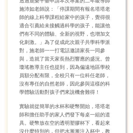
透過鹿樂平臺申請本次專案的二年級導師
施沛如老師說：「停課期間有報名塔塔老
師的線上科學課程給家中的孩子，覺得很
適合引薦給未接觸過科學的孩子，能讓他
們有不同的體驗、全新的視野，也增加文
化刺激。」為了促成此次親子共學科學派
對，施老師一一打電話邀請家長一同參
與，造就了當天家長熱烈響應的盛況。曾
瓊瑤教導主任也提到，因為偏遠地區學校
員額分配有限，全校只有一位科任老師，
沒有專任的自然老師，因此參與這樣的科
學體驗活動對孩子們來說機會難得！
實驗就從簡單的水杯和硬幣開始，塔塔老
師和擔任助手的家人們發下每桌一組的道
具。硬幣放在空的透明塑膠杯下，看起來
沒什麼特別的，但把水漸漸注入杯中，教