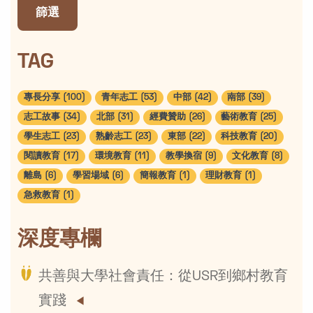
篩選
TAG
專長分享 (100)
青年志工 (53)
中部 (42)
南部 (39)
志工故事 (34)
北部 (31)
經費贊助 (26)
藝術教育 (25)
學生志工 (23)
熟齡志工 (23)
東部 (22)
科技教育 (20)
閱讀教育 (17)
環境教育 (11)
教學換宿 (9)
文化教育 (8)
離島 (6)
學習場域 (6)
簡報教育 (1)
理財教育 (1)
急救教育 (1)
深度專欄
共善與大學社會責任：從USR到鄉村教育
實踐