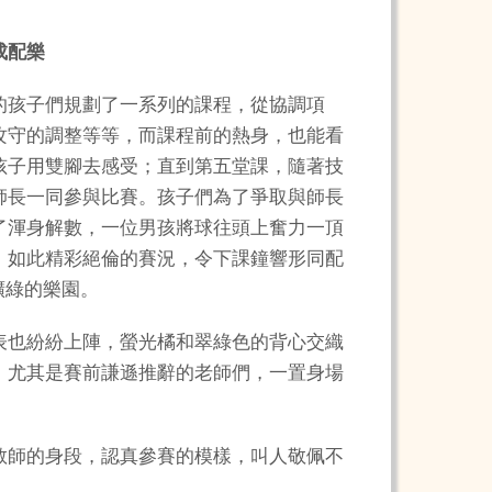
成配樂
的孩子們規劃了一系列的課程，從協調項
攻守的調整等等，而課程前的熱身，也能看
孩子用雙腳去感受；直到第五堂課，隨著技
師長一同參與比賽。孩子們為了爭取與師長
了渾身解數，一位男孩將球往頭上奮力一頂
，如此精彩絕倫的賽況，令下課鐘響形同配
曠綠的樂園。
表也紛紛上陣，螢光橘和翠綠色的背心交織
，尤其是賽前謙遜推辭的老師們，一置身場
教師的身段，認真參賽的模樣，叫人敬佩不