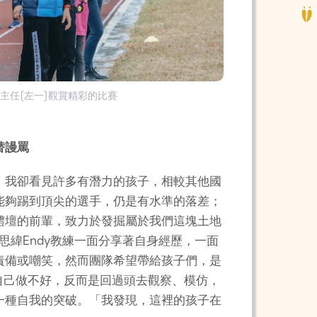
與主任(左一)觀賞精彩的比賽
替謾罵
，我卻看見許多有潛力的孩子，相較其他國
能夠踢到頂尖的選手，仍是有水準的落差；
體壇的前輩，致力於發掘屬於我們這塊土地
思緯Endy教練一面分享著自身經歷，一面
責備或嘲笑，然而團隊希望帶給孩子們，是
自己做不好，反而是回過頭去觀察、模仿，
一種自我的突破。「我發現，這裡的孩子在