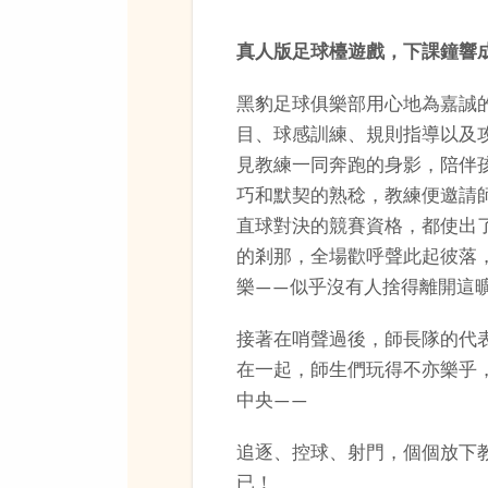
真人版足球檯遊戲，下課鐘響
黑豹足球俱樂部用心地為嘉誠
目、球感訓練、規則指導以及
見教練一同奔跑的身影，陪伴
巧和默契的熟稔，教練便邀請
直球對決的競賽資格，都使出
的剎那，全場歡呼聲此起彼落
樂——似乎沒有人捨得離開這
接著在哨聲過後，師長隊的代
在一起，師生們玩得不亦樂乎
中央——
追逐、控球、射門，個個放下
已！