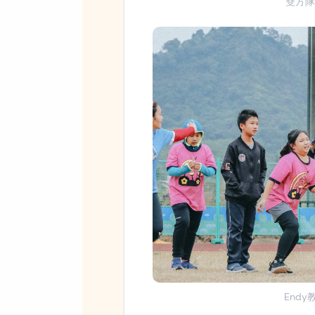
雙方
End