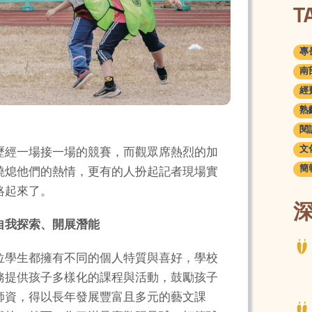
T
專長
南部
經費
熟齡
閱讀
文化
歷經一場接一場的競賽，而觀眾席熱烈的加
簡報
澆熄他們的熱情，更有的人扮起記者現場實
絡起來了。
自我探索、開展潛能
位學生都擁有不同的個人特質與喜好，學校
務提供孩子多樣化的課程與活動，鼓勵孩子
師資，得以長年發展豐富且多元的藝文課