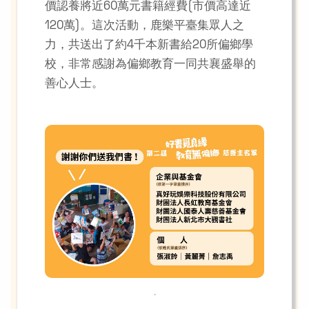
價認養將近60萬元書籍經費(市價高達近
120萬)。這次活動，鹿樂平臺集眾人之
力，共送出了約4千本新書給20所偏鄉學
校，非常感謝為偏鄉教育一同共襄盛舉的
善心人士。
.