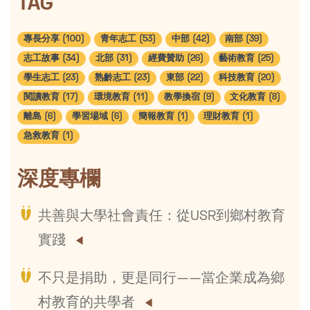
TAG
專長分享 (100)
青年志工 (53)
中部 (42)
南部 (39)
志工故事 (34)
北部 (31)
經費贊助 (26)
藝術教育 (25)
學生志工 (23)
熟齡志工 (23)
東部 (22)
科技教育 (20)
閱讀教育 (17)
環境教育 (11)
教學換宿 (9)
文化教育 (8)
離島 (6)
學習場域 (6)
簡報教育 (1)
理財教育 (1)
急救教育 (1)
深度專欄
共善與大學社會責任：從USR到鄉村教育
實踐
不只是捐助，更是同行——當企業成為鄉
村教育的共學者