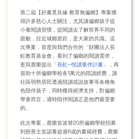
第二屆【好書覓良緣 教育無偏鄉】專案獲
得許多慈心人士關注，尤其讓偏鄉孩子從
小養閱讀習慣，從閱讀去了解世界不同的
面貌，拉近城鄉差距，是大家的共識。這
次專案，首度與我們合作的「財團法人長
虹教育基金會」看到了偏鄉的閱讀需求，
更與鹿樂提出「
長虹─悅讀童伴計畫
」，再
資助十所偏鄉學校各1萬元的陪讀經費，讓
社區弱勢居民透過陪讀或說故事等各種角
色陪伴孩子，同時獲得經濟支持，對偏鄉
學童而言，適時陪伴閱讀正是他們最需要
的。
此次專案，鹿樂首波替20所偏鄉學校招募
到慈善主並認養超過6成的書籍經費，鹿樂