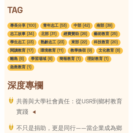
TAG
專長分享 (100)
青年志工 (53)
中部 (42)
南部 (39)
志工故事 (34)
北部 (31)
經費贊助 (26)
藝術教育 (25)
學生志工 (23)
熟齡志工 (23)
東部 (22)
科技教育 (20)
閱讀教育 (17)
環境教育 (11)
教學換宿 (9)
文化教育 (8)
離島 (6)
學習場域 (6)
簡報教育 (1)
理財教育 (1)
急救教育 (1)
深度專欄
共善與大學社會責任：從USR到鄉村教育
實踐
不只是捐助，更是同行——當企業成為鄉