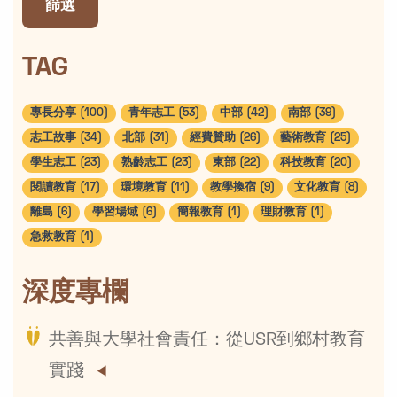
篩選
TAG
專長分享 (100)
青年志工 (53)
中部 (42)
南部 (39)
志工故事 (34)
北部 (31)
經費贊助 (26)
藝術教育 (25)
學生志工 (23)
熟齡志工 (23)
東部 (22)
科技教育 (20)
閱讀教育 (17)
環境教育 (11)
教學換宿 (9)
文化教育 (8)
離島 (6)
學習場域 (6)
簡報教育 (1)
理財教育 (1)
急救教育 (1)
深度專欄
共善與大學社會責任：從USR到鄉村教育
實踐