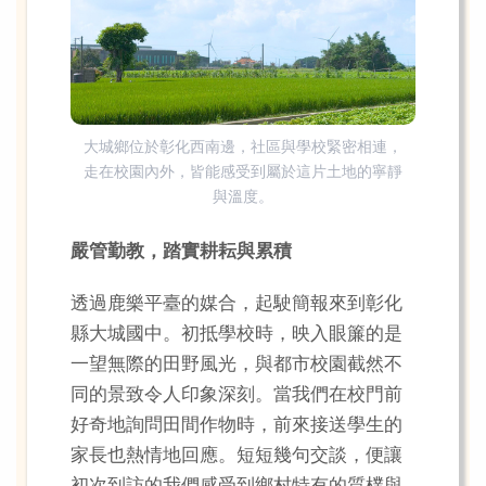
大城鄉位於彰化西南邊，社區與學校緊密相連，
走在校園內外，皆能感受到屬於這片土地的寧靜
與溫度。
嚴管勤教，踏實耕耘與累積
透過鹿樂平臺的媒合，起駛簡報來到彰化
縣大城國中。初抵學校時，映入眼簾的是
一望無際的田野風光，與都市校園截然不
同的景致令人印象深刻。當我們在校門前
好奇地詢問田間作物時，前來接送學生的
家長也熱情地回應。短短幾句交談，便讓