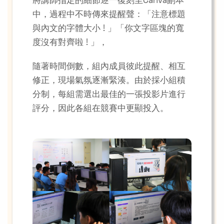
將講師指定的細節逐一復刻至Canva副本
中，過程中不時傳來提醒聲：「注意標題
與內文的字體大小 ! 」「你文字區塊的寬
度沒有對齊啦 ! 」，
隨著時間倒數，組內成員彼此提醒、相互
修正，現場氣氛逐漸緊湊。由於採小組積
分制，每組需選出最佳的一張投影片進行
評分，因此各組在競賽中更顯投入。