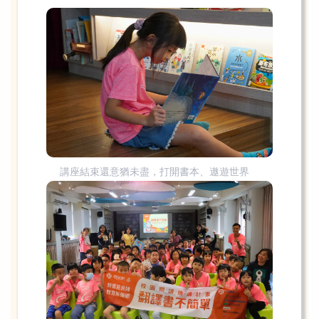
講座結束還意猶未盡，打開書本、遨遊世界