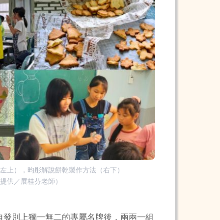
（左上），昀彤解說餅乾製作方法（右下）
片提供／展桂芬老師）
自發別上獨一無二的專屬名牌後，兩兩一組