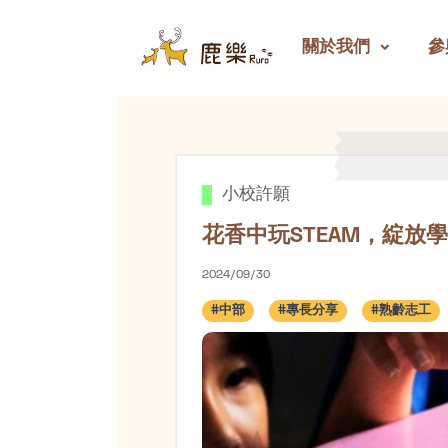
關於我們
參
花香中玩STEAM，綻放
小校許願
花香中玩STEAM，綻放
2024/09/30
#中部
#專長分享
#熟齡志工