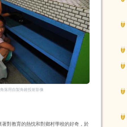
到角落用自製角錐投射影像
懷著對教育的熱忱和對鄉村學校的好奇，於