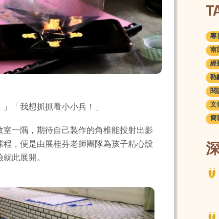
T
專長
南部
經費
熟齡
閱讀
文化
！」「我想抓抓看小小兵！」
簡報
教室一隅，期待自己製作的角椎能投射出影
課程，便是由展桂芬老師團隊為孩子精心設
險就此展開。