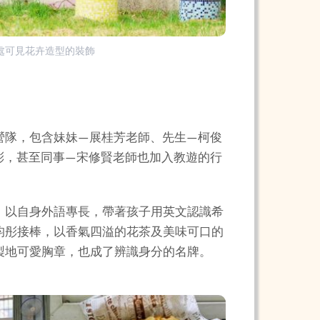
處可見花卉造型的裝飾
營隊，包含妹妹—展桂芳老師、先生—柯俊
彤，甚至同事—宋修賢老師也加入教遊的行
，以自身外語專長，帶著孩子用英文認識希
昀彤接棒，以香氣四溢的花茶及美味可口的
製地可愛胸章，也成了辨識身分的名牌。