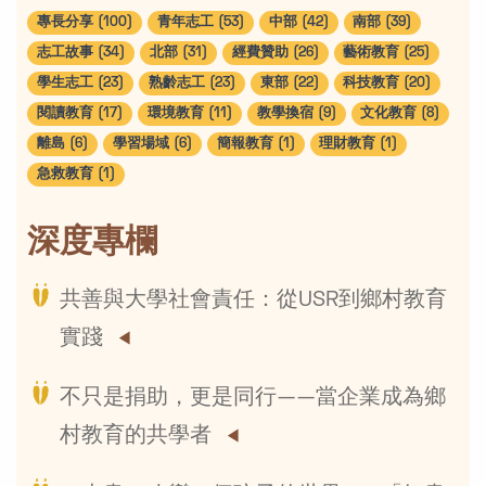
專長分享 (100)
青年志工 (53)
中部 (42)
南部 (39)
志工故事 (34)
北部 (31)
經費贊助 (26)
藝術教育 (25)
學生志工 (23)
熟齡志工 (23)
東部 (22)
科技教育 (20)
閱讀教育 (17)
環境教育 (11)
教學換宿 (9)
文化教育 (8)
離島 (6)
學習場域 (6)
簡報教育 (1)
理財教育 (1)
急救教育 (1)
深度專欄
共善與大學社會責任：從USR到鄉村教育
實踐
不只是捐助，更是同行——當企業成為鄉
村教育的共學者