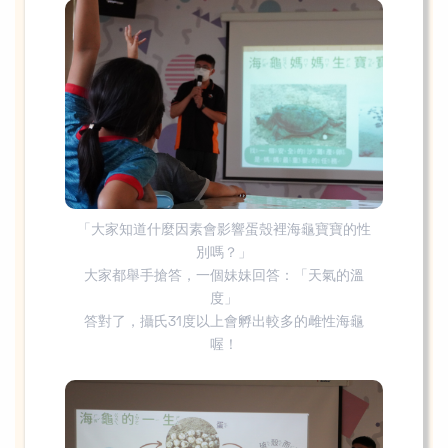
「大家知道什麼因素會影響蛋殼裡海龜寶寶的性
別嗎？」
大家都舉手搶答，一個妹妹回答：「天氣的溫
度」
答對了，攝氏31度以上會孵出較多的雌性海龜
喔！