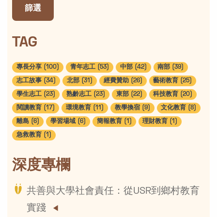
篩選
TAG
專長分享 (100)
青年志工 (53)
中部 (42)
南部 (39)
志工故事 (34)
北部 (31)
經費贊助 (26)
藝術教育 (25)
學生志工 (23)
熟齡志工 (23)
東部 (22)
科技教育 (20)
閱讀教育 (17)
環境教育 (11)
教學換宿 (9)
文化教育 (8)
離島 (6)
學習場域 (6)
簡報教育 (1)
理財教育 (1)
急救教育 (1)
深度專欄
共善與大學社會責任：從USR到鄉村教育
實踐