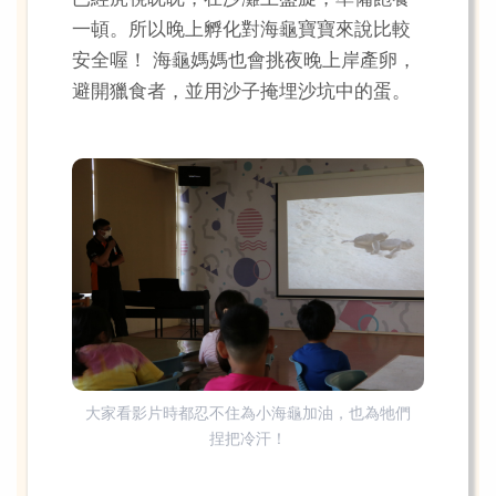
一頓。所以晚上孵化對海龜寶寶來說比較
安全喔！ 海龜媽媽也會挑夜晚上岸產卵，
避開獵食者，並用沙子掩埋沙坑中的蛋。
大家看影片時都忍不住為小海龜加油，也為牠們
捏把冷汗！