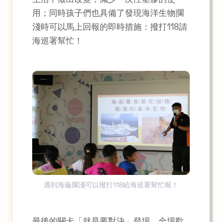
用；同時孩子們也具備了發現海洋生物擱
淺時可以馬上回報的即時措施：撥打118請
海巡署幫忙！
遇到海龜擱淺可以撥打118給海巡署幫忙喔！
最後的關卡「就是要對決」登場，全場歡