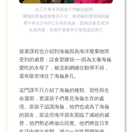
志工芒果哥哥跟孩子們解說新聞：
擱淺的革龜經搶救仍不治，後來解剖發現牠的腸
胃中有合計425公分長的魚線，因為誤食造成消
化道病變，長期不進食而引發敗血症死亡
接著課程也介紹到海龜因為海洋廢棄物而
受到的威脅：誤食塑膠袋──因為太像海龜
愛吃的水母了，被流刺網纏住動彈不得，
還有吸管堵住了海龜鼻孔。
這門課不只介紹了海龜的種類、習性與生
命週期，更讓孩子們看見海龜生存的處
境。當孩子認識海龜，他們也成為了海龜
的朋友，當這些海洋朋友面臨了滅絕的威
脅，他們勢必將做出回應。他們將從日常
生活中做出改變，減少一次性塑膠的使