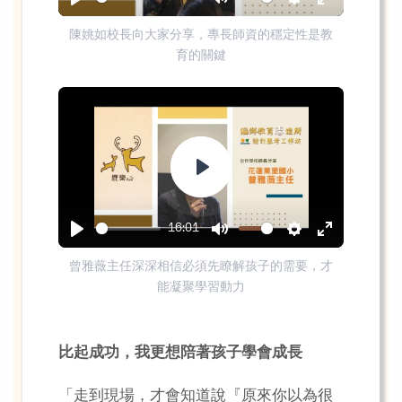
Play
Mute
Settings
Enter
陳姚如校長向大家分享，專長師資的穩定性是教
fullscreen
育的關鍵
Play
16:01
Play
Mute
Settings
Enter
曾雅薇主任深深相信必須先瞭解孩子的需要，才
fullscreen
能凝聚學習動力
比起成功，我更想陪著孩子學會成長
「走到現場，才會知道說『原來你以為很