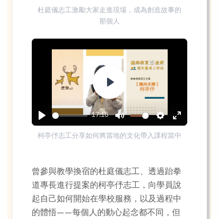
Play
Mute
Settings
Enter
杜庭儀志工激勵大家走進現場，成為創造故事的
fullscreen
那個人
Play
17:15
Play
Mute
Settings
Enter
柯亭伃志工分享如何將當地的文化帶入課程當中
fullscreen
曾參與教學換宿的杜庭儀志工、透過跆拳
道專長進行提案的柯亭伃志工，向學員說
起自己如何開始在學校服務，以及過程中
的體悟——每個人的動心起念都不同，但