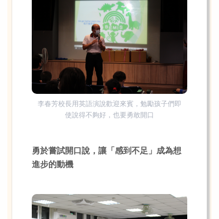
李春芳校長用英語演說歡迎來賓，勉勵孩子們即
使說得不夠好，也要勇敢開口
勇於嘗試開口說，讓「感到不足」成為想
進步的動機