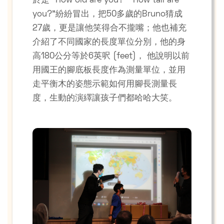
於是 “How old are you?” “How tall are
you?”紛紛冒出，把50多歲的Bruno猜成
27歲，更是讓他笑得合不攏嘴；他也補充
介紹了不同國家的長度單位分別，他的身
高180公分等於6英呎 (feet)， 他說明以前
用國王的腳底板長度作為測量單位，並用
走平衡木的姿態示範如何用腳長測量長
度，生動的演繹讓孩子們都哈哈大笑。