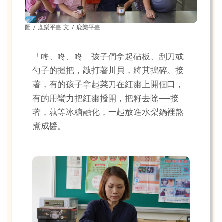
圖 / 鹿樂平臺 文 / 鹿樂平臺
「咚、咚、咚」孩子們拿起砧板、刮刀或
勺子的握把，敲打著川貝，將其搗碎。接
著，有的孩子拿起菜刀在紅棗上開個口，
有的用蠻力把紅棗撥開，把籽去除──接
著，就等冰糖融化，一起放進水梨鍋裡熬
煮成醬。