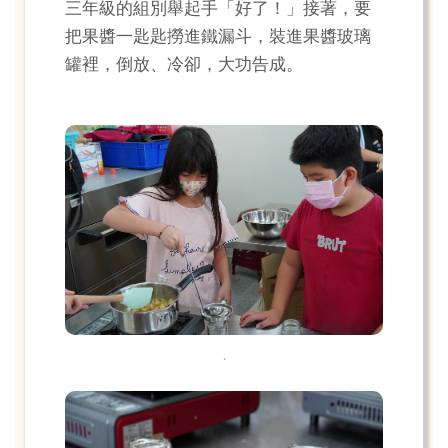
三年級的組別舉起手「好了！」接著，要
把果醬一匙匙撈進鐵漏斗，裝進果醬玻璃
罐裡，倒放、冷卻，大功告成。
.