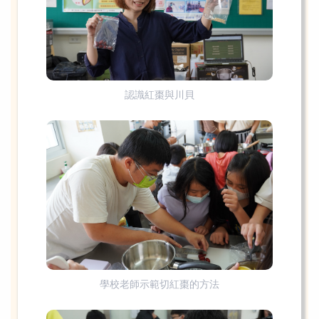
認識紅棗與川貝
學校老師示範切紅棗的方法