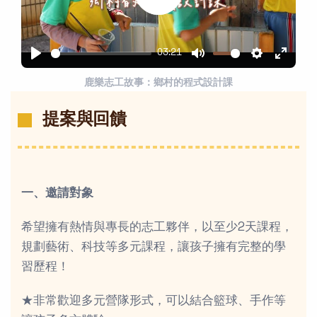
Play
03:21
Play
Mute
Settings
Enter
鹿樂志工故事：鄉村的程式設計課
fullsc
提案與回饋
一、邀請對象
希望擁有熱情與專長的志工夥伴，以至少2天課程，
規劃藝術、科技等多元課程，讓孩子擁有完整的學
習歷程！
★非常歡迎多元營隊形式，可以結合籃球、手作等