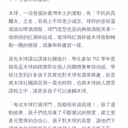
下，引進木球運動。
木球，一項發揚於臺灣本土的運動，有「平民的高
爾夫」之名，容易上手而老少咸宜。球桿的形狀靈
感源自啤酒酒瓶，球門造型也是由兩個酒瓶夾著一
個倒掛的紅酒杯組成，進球時紅酒杯被木球推動轉
動一圈的模樣，就像舉杯慶賀一樣。
原先木球課以課後社團進行，學生參加 112 學年度
縣長盃木球錦標賽即在個人與團體賽奪得佳績。學
校注意到許多孩子其實也對木球有濃厚興趣，於是
將木球社團調至周一晨光時間，也將木球納入體育
課程之中，讓更多孩子可以接觸木球。
「每次木球打過球門，我都很有成就感！」除了運
動效果，孩子們也培養了不斷嘗試的態度，建立更
多元豐厚的自信心。孩子對木球的喜愛，讓他們下