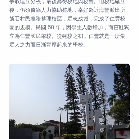
爭取建立分校，最後募得校地與校舍。但校地確立
後，仍須倚靠人力協助整地，幸好鄰近海豐派出所
號召村民義務整理校區，眾志成城，完成了仁豐校
園的規模。民國 50 年，因學生人數增加，而茁壯獨
立為仁豐國民學校。從建校之初，仁豐就是一所集
眾人之力而日漸豐厚起來的學校。