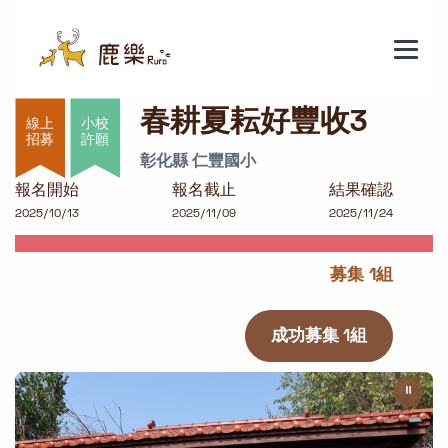
春耕夏耘好豐收3
春耕夏耘好豐收3
小校
許願
彰化縣 仁豐國小
報名開始
報名截止
結果確認
2025/10/13
2025/11/09
2025/11/24
募集 1組
成功募集 1組
⏸