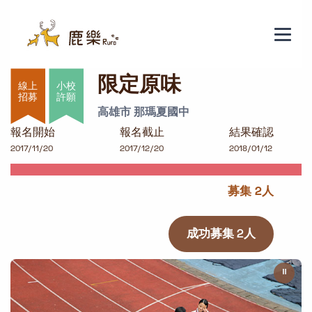
限定原味
限定原味
小校
許願
高雄市 那瑪夏國中
報名開始
報名截止
結果確認
2017/11/20
2017/12/20
2018/01/12
募集 2人
成功募集 2人
⏸