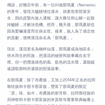
傳說，好幾百年前，有一位叫做那瑪夏（Namasia）
的青年，發現大鱸鰻堵住溪水，就要危害部落安
全，因此趕緊向族人通報，讓大夥兒和山豬一起殺
掉鱸鰻，才解決危機。然而，幾天後，那瑪夏卻也
因為驚嚇過度而生病去世。後來，族人為了感念他
的貢獻，便將溪流命名為「那瑪夏」。
現在，溪流更名為楠梓仙溪，那瑪夏成為地區名；
傍水而生的民族，把溪流的秘密和故事藏在名字
裡。但一把攬進綠色的風、藍色的流水聲，還能緩
速讀取那時所遺留的部落故事。
在那瑪夏，除了布農族，又加上2014年正名的拉阿
魯哇族和卡那卡那富族，豐富了那瑪夏的限定
「原」味。如今，布農族的射耳祭、拉阿魯哇族的
貝神祭和卡那卡那富族的米貢祭等重要祭典輪番上