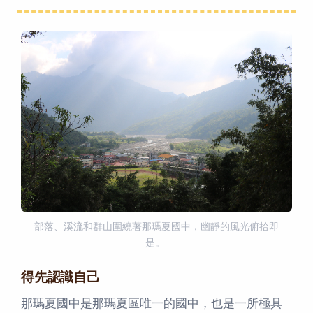
部落、溪流和群山圍繞著那瑪夏國中，幽靜的風光俯拾即
是。
得先認識自己
那瑪夏國中是那瑪夏區唯一的國中，也是一所極具