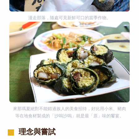
漫走部落，隨處可見新鮮可口的當季作物。
來那瑪夏絕對不能錯過族人的美食招待，好比用小米、豬肉
等在地食材製成的「沙嗚沙嗚」就是最「原」味的饗宴。
理念與嘗試