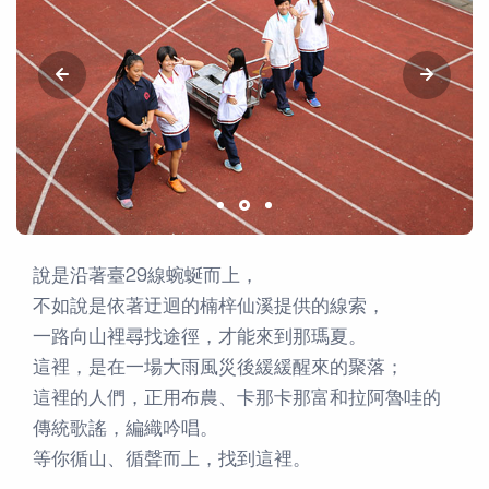
說是沿著臺29線蜿蜒而上，
不如說是依著迂迴的楠梓仙溪提供的線索，
一路向山裡尋找途徑，才能來到那瑪夏。
這裡，是在一場大雨風災後緩緩醒來的聚落；
這裡的人們，正用布農、卡那卡那富和拉阿魯哇的
傳統歌謠，編織吟唱。
等你循山、循聲而上，找到這裡。