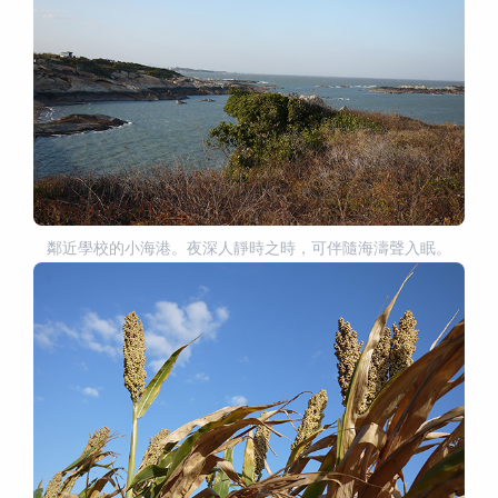
鄰近學校的小海港。夜深人靜時之時，可伴隨海濤聲入眠。