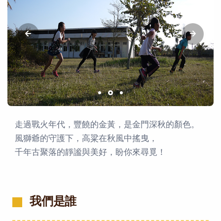
走過戰火年代，豐饒的金黃，是金門深秋的顏色。
風獅爺的守護下，高粱在秋風中搖曳，
千年古聚落的靜謐與美好，盼你來尋覓！
我們是誰