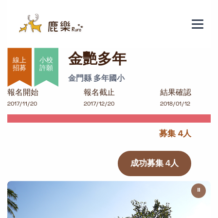
金艷多年
金艷多年
小校
許願
金門縣 多年國小
報名開始
報名截止
結果確認
2017/11/20
2017/12/20
2018/01/12
募集 4人
成功募集 4人
⏸