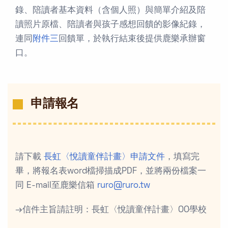
錄、陪讀者基本資料（含個人照）與簡單介紹及陪
讀照片原檔、陪讀者與孩子感想回饋的影像紀錄，
連同
附件三
回饋單，於執行結束後提供鹿樂承辦窗
口。
申請報名
請下載
長虹〈悅讀童伴計畫〉申請文件
，填寫完
畢，將報名表word檔掃描成PDF，並將兩份檔案一
同 E-mail至鹿樂信箱
ruro@ruro.tw
→信件主旨請註明：長虹〈悅讀童伴計畫〉OO學校