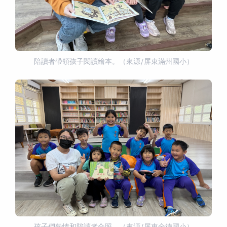
陪讀者帶領孩子閱讀繪本。（來源/屏東滿州國小）