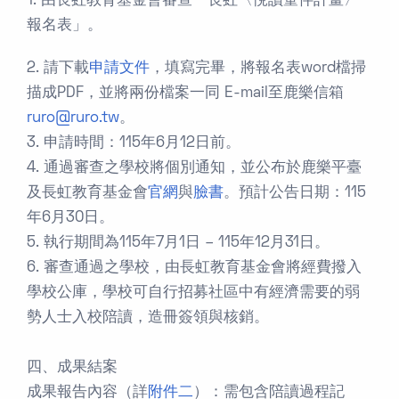
1. 由長虹教育基金會審查「長虹〈悅讀童伴計畫〉
報名表」。
2. 請下載
申請文件
，填寫完畢，將報名表word檔掃
描成PDF，並將兩份檔案一同 E-mail至鹿樂信箱
ruro@ruro.tw
。
3. 申請時間：115年6月12日前。
4. 通過審查之學校將個別通知，並公布於鹿樂平臺
及長虹教育基金會
官網
與
臉書
。預計公告日期：115
年6月30日。
5. 執行期間為115年7月1日 – 115年12月31日。
6. 審查通過之學校，由長虹教育基金會將經費撥入
學校公庫，學校可自行招募社區中有經濟需要的弱
勢人士入校陪讀，造冊簽領與核銷。
四、成果結案
成果報告內容（詳
附件二
）：需包含陪讀過程記