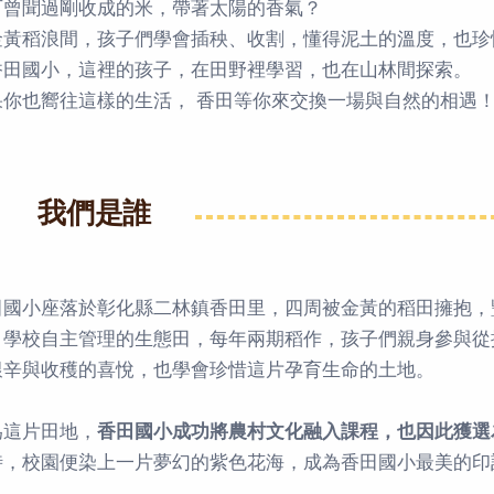
可曾聞過剛收成的米，帶著太陽的香氣？
金黃稻浪間，孩子們學會插秧、收割，懂得泥土的溫度，也珍
香田國小，這裡的孩子，在田野裡學習，也在山林間探索。
果你也嚮往這樣的生活， 香田等你來交換一場與自然的相遇
我們是誰
田國小座落於彰化縣二林鎮香田里，四周被金黃的稻田擁抱，
。學校自主管理的生態田，每年兩期稻作，孩子們親身參與從
艱辛與收穫的喜悅，也學會珍惜這片孕育生命的土地。
為這片田地，
香田國小成功將農村文化融入課程，也因此獲選
時，校園便染上一片夢幻的紫色花海，成為香田國小最美的印