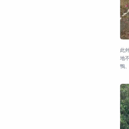
此
地
鴨