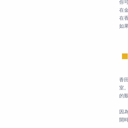
你
在
在
如
香
室
的
因
開