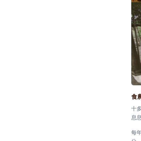
食
十
息
每