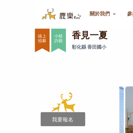
關於我們
參
香見一夏
香見一夏
小校
許願
彰化縣 香田國小