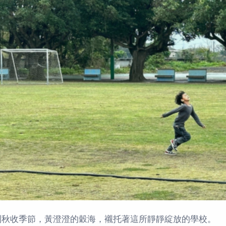
到秋收季節，黃澄澄的穀海，襯托著這所靜靜綻放的學校。