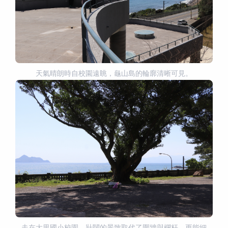
天氣晴朗時自校園遠眺，龜山島的輪廓清晰可見。