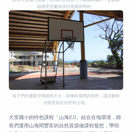
走在大里國小校園，壯闊的景致取代了圍牆與欄杆，更能細
細感受宜蘭海岸的寬廣與寧靜。
孩子們的運動空間雖然不大，卻擁有寬闊的視野，讓活動時
光能更貼近自然與土地。
大里國小的特色課程「山海2.0」結合在地環境，師
長們運用山海間豐富的自然資源做課程發想，帶領