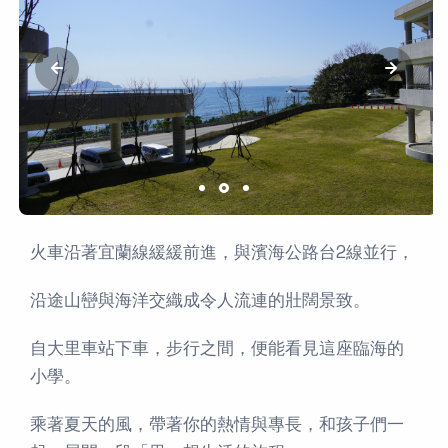
火車沿著宜蘭線緩緩前進，與濱海公路台2線並行，
沿途山巒與海洋交織成令人流連的壯闊景致。
自大里車站下車，步行之間，便能看見這座臨海的
小學。
乘著夏天的風，帶著你的熱情與專長，和孩子們一