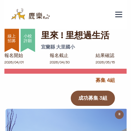
里來 ! 里想過生活
里來 ! 里想過生活
小校
許願
宜蘭縣 大里國小
報名開始
報名截止
結果確認
2026/04/01
2026/04/30
2026/05/15
募集 4組
成功募集 3組
⏸