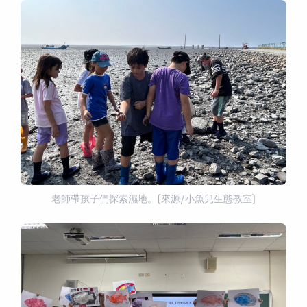
老師帶孩子們探索濕地。(來源/小魚兒生態教室)