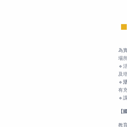
為
場

及
🔹
有

【
教