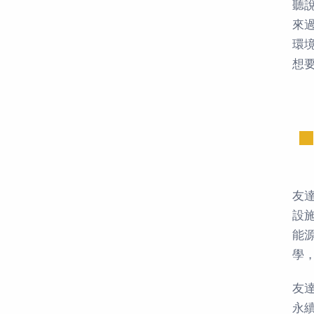
聽
來
環
想
友
設
能
學
友
永