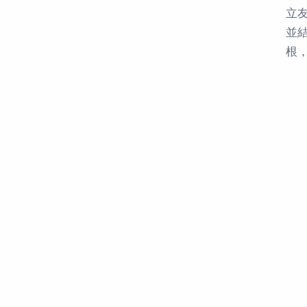
立
並
根