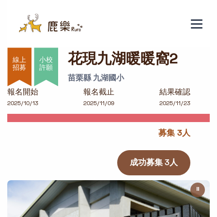
花現九湖暖暖窩2
花現九湖暖暖窩2
小校
許願
苗栗縣 九湖國小
報名開始
報名截止
結果確認
2025/10/13
2025/11/09
2025/11/23
募集 3人
成功募集 3人
⏸