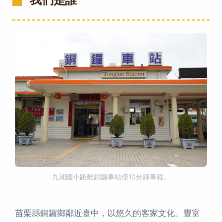
我們是誰
九湖國小距離銅鑼車站僅10分鐘車程。
苗栗縣銅鑼鄉鄰近臺中，以悠久的客家文化、豐富