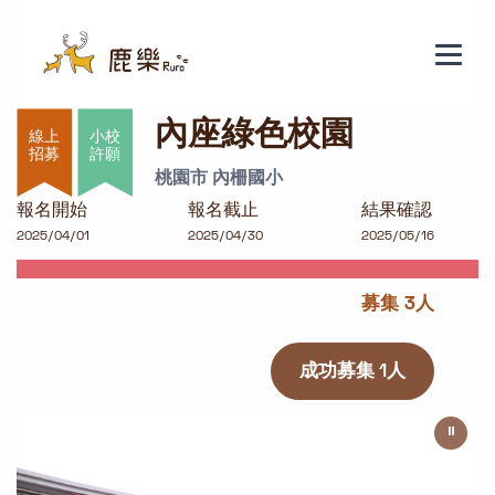
內座綠色校園
內座綠色校園
小校
許願
桃園市 內柵國小
報名開始
報名截止
結果確認
2025/04/01
2025/04/30
2025/05/16
募集 3人
成功募集 1人
⏸