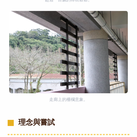
超過一百歲的樟樹爺爺。
走廊上的柵欄意象。
理念與嘗試