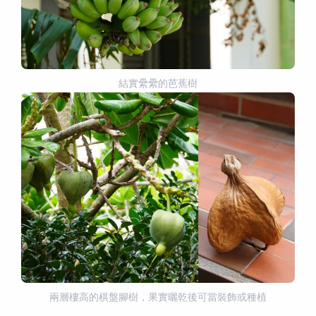
結實纍纍的芭蕉樹
兩層樓高的棋盤腳樹，果實曬乾後可當裝飾或種植