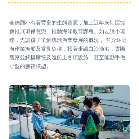
全德國小有著豐富的生態資源，加上近年來社區協
會推展環保意識，推動海洋教育課程。如走讀小琉
球，先讓孩子了解琉球漁業發展的概況， 並介紹近
海作業漁船及常見魚種，接著走讀白沙漁港，實際
觀察並觸摸膠筏及漁船上各項設施，甚至能動手做
小型的膠筏模型。