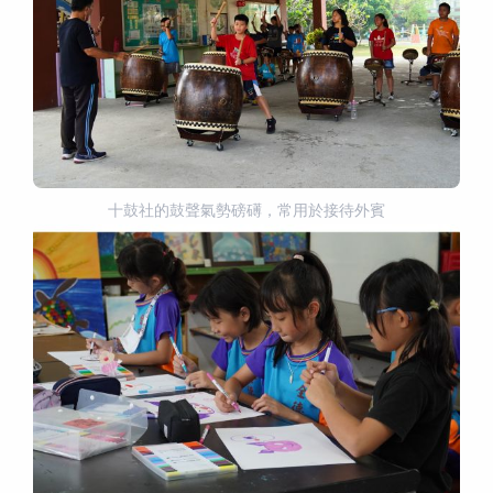
十鼓社的鼓聲氣勢磅礡，常用於接待外賓