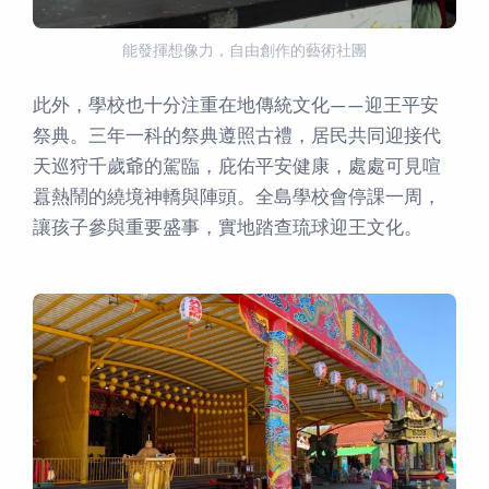
能發揮想像力，自由創作的藝術社團
此外，學校也十分注重在地傳統文化——迎王平安
祭典。三年一科的祭典遵照古禮，居民共同迎接代
天巡狩千歲爺的駕臨，庇佑平安健康，處處可見喧
囂熱鬧的繞境神轎與陣頭。全島學校會停課一周，
讓孩子參與重要盛事，實地踏查琉球迎王文化。