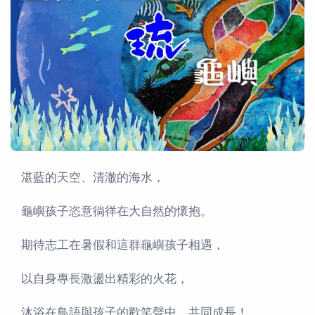
湛藍的天空、清澈的海水，
龜嶼孩子恣意徜徉在大自然的懷抱。
期待志工在暑假和這群龜嶼孩子相遇，
以自身專長激盪出精彩的火花，
沐浴在鳥語與孩子的歡笑聲中，共同成長！