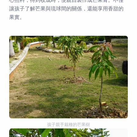
心照料，待到收成時，便親自製作成芒果青。不僅
讓孩子了解芒果與琉球間的關係，還能享用香甜的
果實。
孩子親手栽種的芒果樹