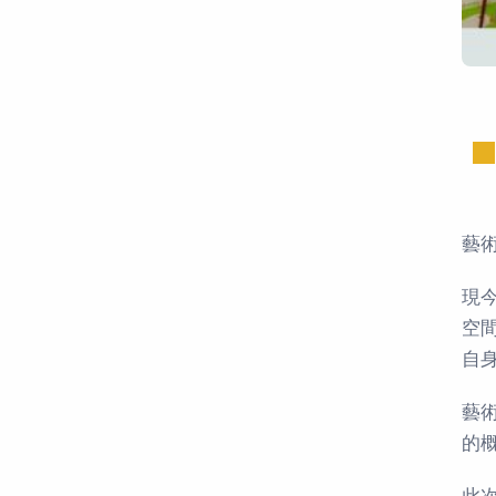
藝
現
空
自
藝
的