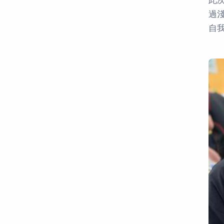
此
過
自