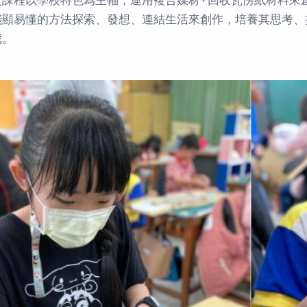
次課程以學校特色為主軸，運用複合媒材+回收瓦愣紙材料來
淺顯易懂的方法探索、發想、連結生活來創作，培養其思考、
我。