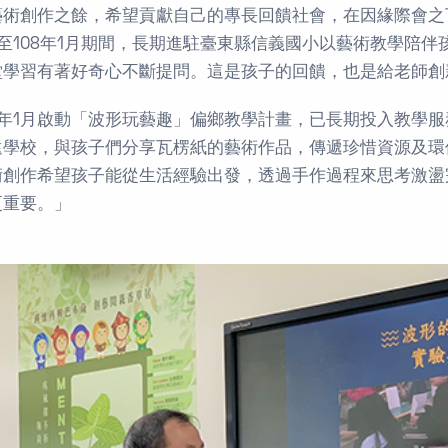
藝術創作之餘，希望貢獻自己的專長回饋社會，在因緣際會之下
月至108年1月期間，長期進駐臺東縣信義國小以藝術教學陪
堂學習有著好奇心不斷提問。這是孩子的回饋，也是給老師創
09年1月啟動「波形玩藝趣」偏鄉教學計畫，已長期投入教學
遠學校，與孩子們分享瓦楞紙的藝術作品，傳遞珍惜資源及環
術創作希望孩子能從生活經驗出發，透過手作過程來思考激盪
更重要。」