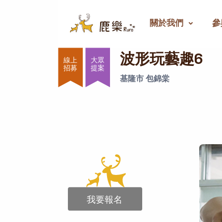
關於我們
參
波形玩藝趣6
波形玩藝趣6
大眾
提案
基隆市 包錦棠