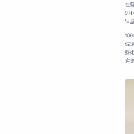
在
9
課
1
偏
藝
劣