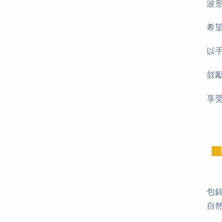
波
希
以
鼓
享
包
自