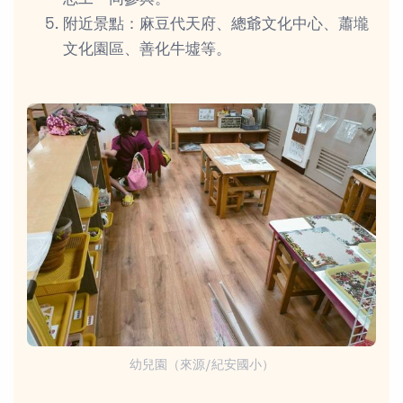
附近景點：麻豆代天府、總爺文化中心、蕭壠
文化園區、善化牛墟等。
幼兒園（來源/紀安國小）