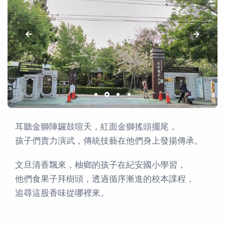
耳聽金獅陣鑼鼓喧天，紅面金獅搖頭擺尾，
孩子們賣力演武，傳統技藝在他們身上發揚傳承。
文旦清香飄來，柚鄉的孩子在紀安國小學習，
他們食果子拜樹頭，透過循序漸進的校本課程，
追尋這股香味從哪裡來。