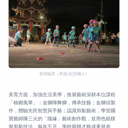
直排輪課（來源/紀安國小）
美育方面，加強生活美學，推展藝術深耕本位課程
「柚鄉風華」：金獅陣舞獅，傳承技藝；金獅頭製
作，體驗先民智慧與手藝；認識剪黏藝術，學習國
寶藝師陳三火的「隨緣」藝術創作觀，並用色紙模
擬剪黏技法。每年五月，學校舉辦才藝成果發表