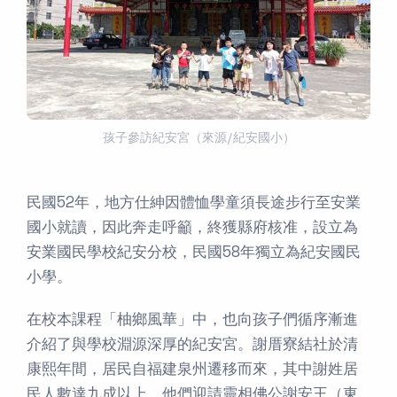
孩子參訪紀安宮（來源/紀安國小）
民國52年，地方仕紳因體恤學童須長途步行至安業
國小就讀，因此奔走呼籲，終獲縣府核准，設立為
安業國民學校紀安分校，民國58年獨立為紀安國民
小學。
在校本課程「柚鄉風華」中，也向孩子們循序漸進
介紹了與學校淵源深厚的紀安宮。謝厝寮結社於清
康熙年間，居民自福建泉州遷移而來，其中謝姓居
民人數達九成以上，他們迎請靈相佛公謝安王（東