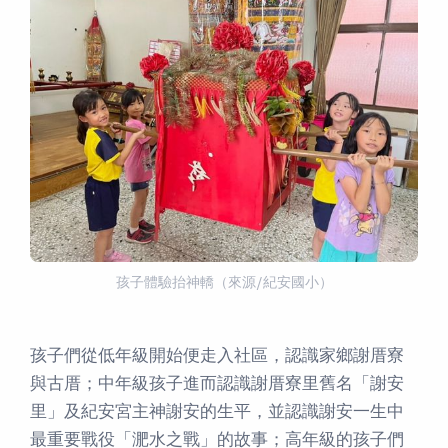
孩子體驗抬神轎（來源/紀安國小）
孩子們從低年級開始便走入社區，認識家鄉謝厝寮
與古厝；中年級孩子進而認識謝厝寮里舊名「謝安
里」及紀安宮主神謝安的生平，並認識謝安一生中
最重要戰役「淝水之戰」的故事；高年級的孩子們