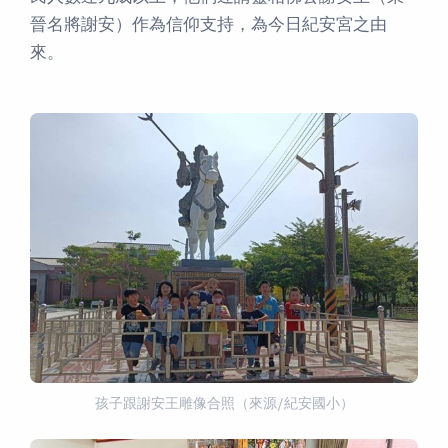
晉名將謝安）作為信仰支持，為今日紀安宮之由
來。
孩子跟謝安王雕像合照（來源/紀安國小）