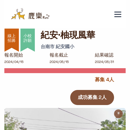
紀安·柚現風華
紀安·柚現風華
小校
許願
台南市 紀安國小
報名開始
報名截止
結果確認
2024/04/15
2024/05/15
2024/05/31
募集 4人
成功募集 2人
⏸