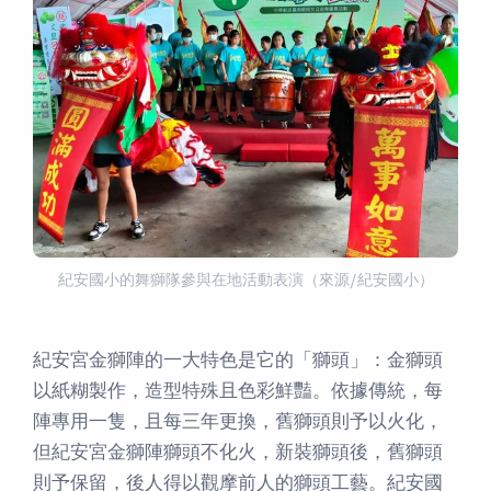
紀安國小的舞獅隊參與在地活動表演（來源/紀安國小）
紀安宮金獅陣的一大特色是它的「獅頭」：金獅頭
以紙糊製作，造型特殊且色彩鮮豔。依據傳統，每
陣專用一隻，且每三年更換，舊獅頭則予以火化，
但紀安宮金獅陣獅頭不化火，新裝獅頭後，舊獅頭
則予保留，後人得以觀摩前人的獅頭工藝。紀安國