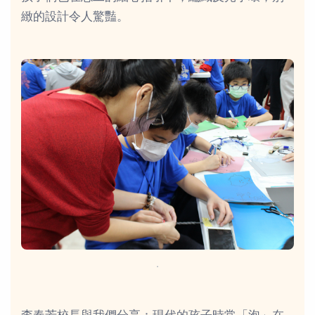
緻的設計令人驚豔。
．