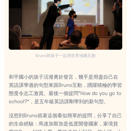
Bruno與孩子一起用世界地圖互動
和平國小的孩子活潑勇於發言，幾乎是用盡自己在
英語課學過的句型來跟Bruno互動，踴躍積極的學習
態度令志工激賞。最後一個提問“How do you go to
school?”，是五年級英語課剛學到的新句型。
沒想到Bruno就著這個看似簡單的提問，分享了自己
的生命經驗：馬達加斯加是低度開發國家，家境貧