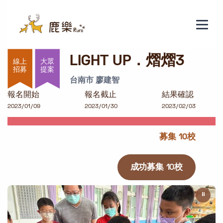
LIGHT UP．熠熠3
LIGHT UP．熠熠3
大眾
提案
台南市 廖建智
報名開始
報名截止
結果確認
2023/01/09
2023/01/30
2023/02/03
募集 10校
成功募集 10校
⏸