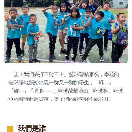
「走！我們去打三對三！」籃球營結束後，學校的
籃球場地開始出現一群又一群的學生，「咻—」
「碰—」「哐啷——」籃球敲擊地面、籃球板、籃球
框的聲音此起彼落，孩子們的歡笑聲不絕於耳。
我們是誰