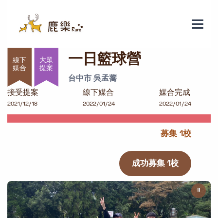
一日籃球營
一日籃球營
大眾
提案
台中市 吳孟蕎
接受提案
線下媒合
媒合完成
2021/12/18
2022/01/24
2022/01/24
募集 1校
成功募集 1校
⏸