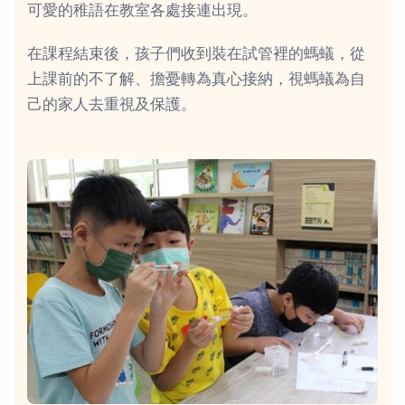
可愛的稚語在教室各處接連出現。
在課程結束後，孩子們收到裝在試管裡的螞蟻，從
上課前的不了解、擔憂轉為真心接納，視螞蟻為自
己的家人去重視及保護。