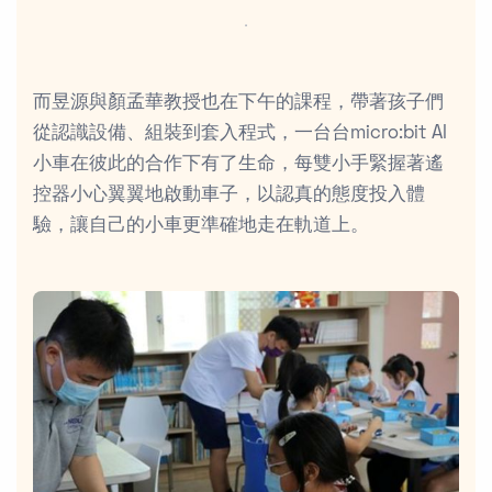
．
而昱源與顏孟華教授也在下午的課程，帶著孩子們
從認識設備、組裝到套入程式，一台台micro:bit AI
小車在彼此的合作下有了生命，每雙小手緊握著遙
控器小心翼翼地啟動車子，以認真的態度投入體
驗，讓自己的小車更準確地走在軌道上。