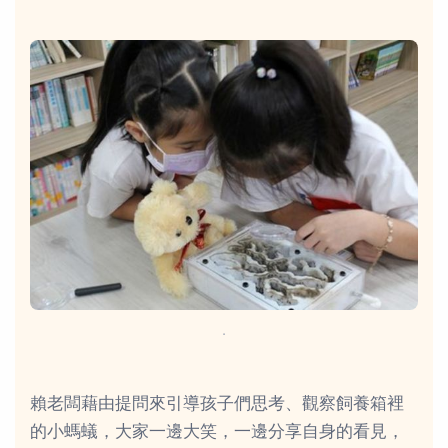
．
賴老闆藉由提問來引導孩子們思考、觀察飼養箱裡
的小螞蟻，大家一邊大笑，一邊分享自身的看見，