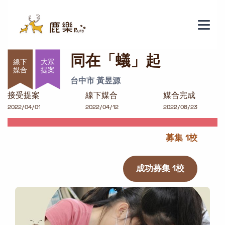
同在「蟻」起
同在「蟻」起
大眾
提案
台中市 黃昱源
接受提案
線下媒合
媒合完成
2022/04/01
2022/04/12
2022/08/23
募集 1校
成功募集 1校