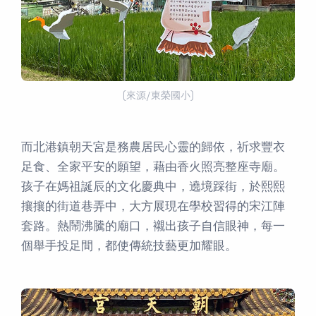
(來源/東榮國小)
而北港鎮朝天宮是務農居民心靈的歸依，祈求豐衣
足食、全家平安的願望，藉由香火照亮整座寺廟。
孩子在媽祖誕辰的文化慶典中，遶境踩街，於熙熙
攘攘的街道巷弄中，大方展現在學校習得的宋江陣
套路。熱鬧沸騰的廟口，襯出孩子自信眼神，每一
個舉手投足間，都使傳統技藝更加耀眼。