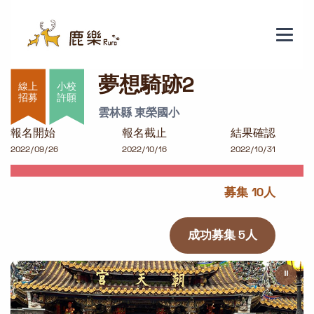
夢想騎跡2
夢想騎跡2
小校
許願
雲林縣 東榮國小
報名開始
報名截止
結果確認
2022/09/26
2022/10/16
2022/10/31
募集 10人
成功募集 5人
⏸