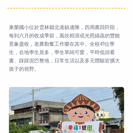
東榮國小位於雲林縣北港鎮邊陲，四周農田阡陌，
每到六月的收成季節，風吹稻浪或光照綠蔬的豐饒
景象盡收，老農勤奮工作樂在其中。全校41位學
生，在地學生居多，學生單純可愛，平時低頭看
書、踩踩泥巴整地，日常生活以及多元體驗皆擴大
孩子的視野。