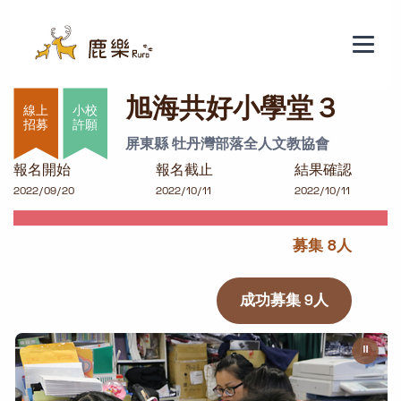
旭海共好小學堂３
旭海共好小學堂３
小校
許願
屏東縣 牡丹灣部落全人文教協會
報名開始
報名截止
結果確認
2022/09/20
2022/10/11
2022/10/11
募集 8人
成功募集 9人
⏸