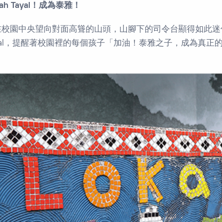
kah Tayal！成為泰雅！
在校園中央望向對面高聳的山頭，山腳下的司令台顯得如此迷你
ayal，提醒著校園裡的每個孩子「加油！泰雅之子，成為真正