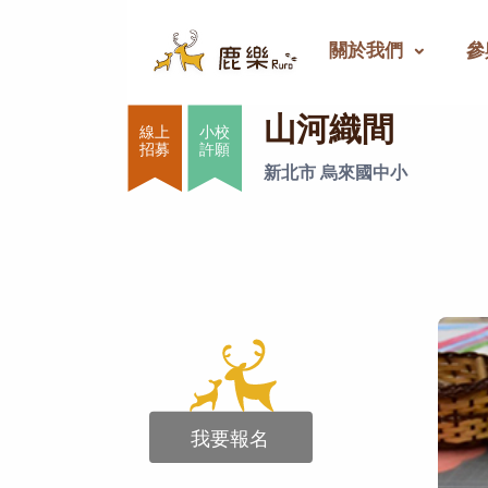
關於我們
參
山河織間
山河織間
小校
許願
新北市 烏來國中小