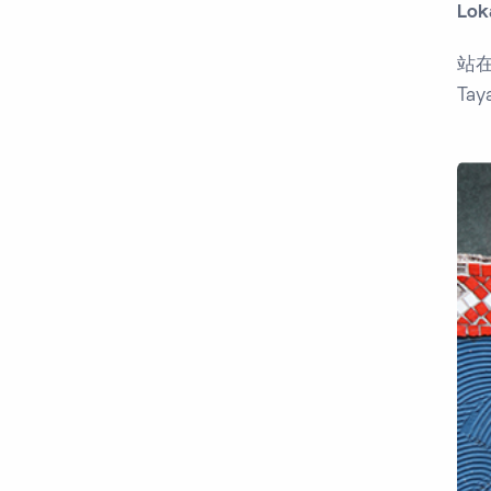
Lo
站
T