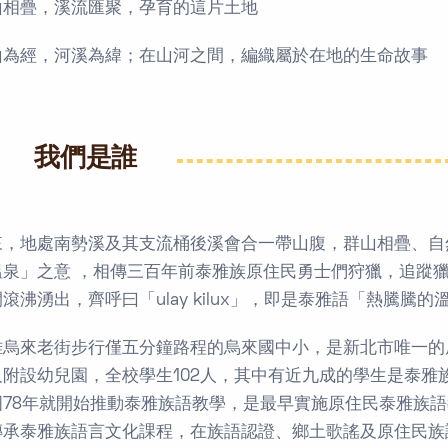
山相疊，溪流匯聚，孕育的這片土地
山為經，河溪為緯；在山河之間，編織屬於在地的生命故事
我們是誰
來，地處南勢溪及其支流桶後溪會合一帶山腹，群山相疊、自然生
溫泉」之意 ，相傳三百年前泰雅族原住民勇士們狩獵，追蹤
滾沸湧出，齊呼曰「ulay kilux」，即是泰雅語「熱騰騰的
離烏來老街步行僅五分鐘路程的烏來國中小，是新北市唯一的
及附設幼兒園，全校學生102人，其中有近九成的學生是泰雅
國78年就開始推動泰雅族語教學，是最早實施原住民泰雅族
傳承泰雅族語言文化課程，在族語認證、鄉土歌謠及原住民族