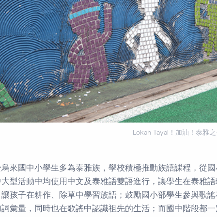
Lokah Tayal！加油！泰雅
於烏來國中小學生多為泰雅族，學校積極推動族語課程，從國
中大型活動中均使用中文及泰雅語雙語進行，讓學生在泰雅語
，讓孩子在耕作、除草中學習族語；鼓勵國小部學生參與歌謠
加詞彙量，同時也在歌謠中認識祖先的生活；而國中階段都一