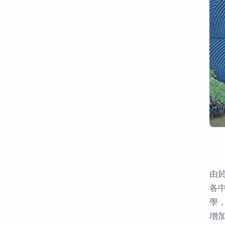
由
各
學
增