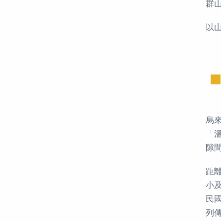
群
以
烏
「
隙間
距
小
民
列