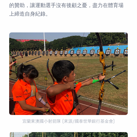
的贊助，讓運動選手沒有後顧之憂，盡力在體育場
上締造自身紀錄。
宜蘭東澳國小射箭隊 (來源/國泰世華銀行基金會)