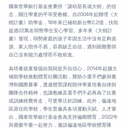
國泰世華銀行基金會秉持「讓幼苗長成大樹」的信
念，關注學童的平等受教權。自2004年起辦理《大
樹計畫》助學金，18年來已補助新台幣2.2億，扶助
超過22萬名弱勢學生安心學習。多年來《大樹計
畫》發現，弱勢家庭的孩子常因生活中沒有足夠資
源、家人陪伴不易，容易缺乏自信，遇到困難覺得
自己沒有能力處理而不敢前進。
為培養孩童發掘自我與提升自信心，2014年起擴大
補助學校推動體育社團活動，贊助小選手們參與臺
灣和國際賽事，透過體育課程陪伴學童培養自律與
團隊合作精神，也讓教練及選手們不必再為了比賽
或訓練經費奔走，可更專注於訓練。此外，偏遠地
區原住民學校，學生普遍具各項運動天賦、人才輩
出，國泰世華銀行基金會為支持偏鄉體育，2022年
與鹿樂平臺一起努力，邀請偏遠地區學校體育隊