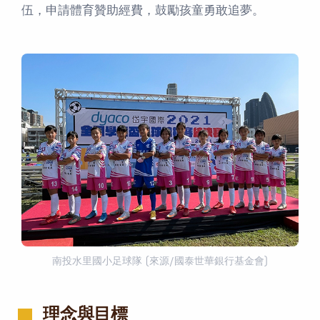
伍，申請體育贊助經費，鼓勵孩童勇敢追夢。
南投水里國小足球隊 (來源/國泰世華銀行基金會)
理念與目標