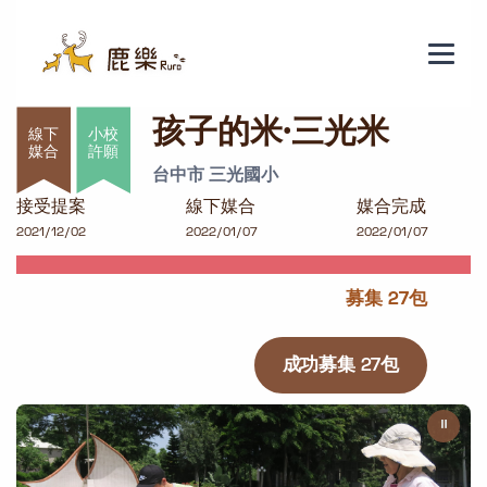
孩子的米·三光米
孩子的米·三光米
小校
許願
台中市 三光國小
接受提案
線下媒合
媒合完成
2021/12/02
2022/01/07
2022/01/07
募集 27包
成功募集 27包
⏸