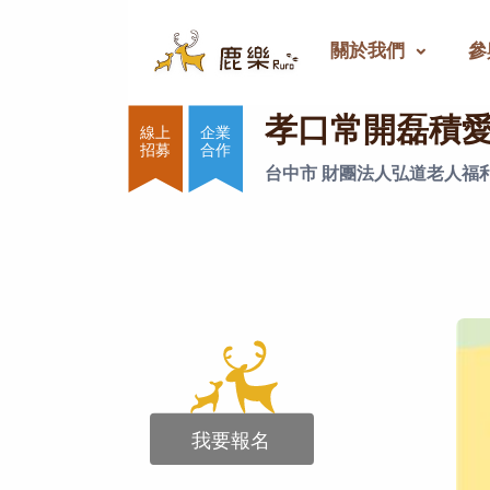
關於我們
參
孝口常開磊積愛
孝口常開磊積
企業
合作
台中市 財團法人弘道老人福