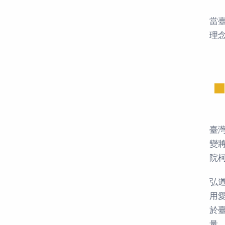
當
理
臺
變
院
弘
用
於
量