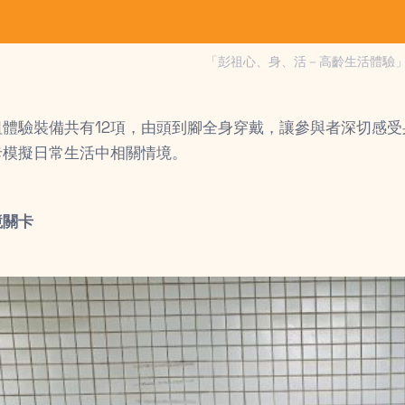
「彭祖心、身、活－高齡生活體驗
祖體驗裝備共有12項，由頭到腳全身穿戴，讓參與者深切感受
卡模擬日常生活中相關情境。
境關卡