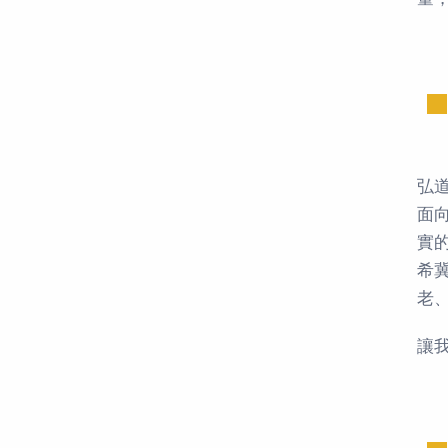
弘
面
實
希
老
讓