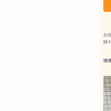
彭
關
情