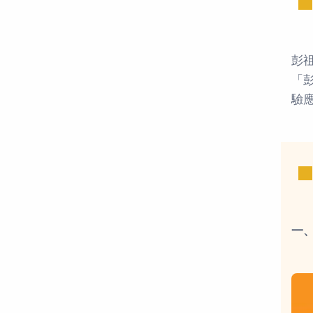
彭
「
驗
一