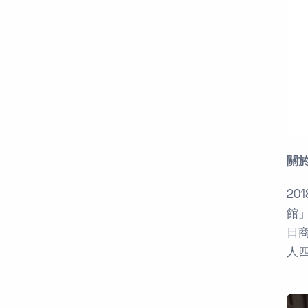
關
2
館
日
人