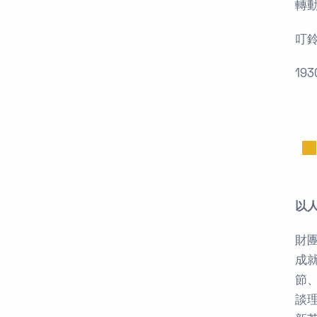
轉
叮
19
以
財
成
節
談