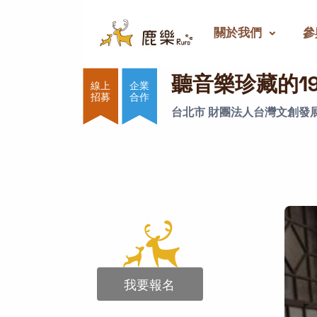
關於我們
參
聽音樂珍藏的1934
聽音樂珍藏的19
企業
合作
台北市 財團法人台灣文創發