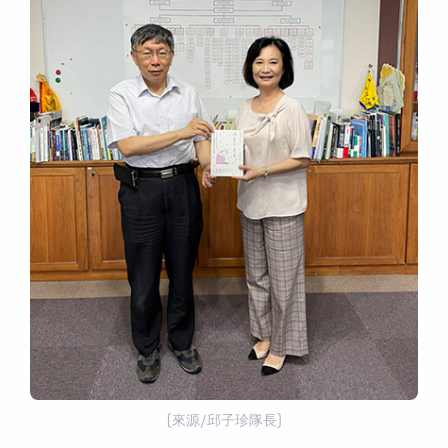
(來源/邱子珍隊長)