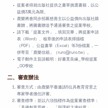
提案者得就出版社提供之書單挑選書籍，以公
益價3萬元為限。
鹿樂將會同步招募慈善主以公益價向出版社購
書贈，將圖書贈送予通過審查之提案學校。
請下載「提案文件」，填寫完畢，將提案申請
表（Word）、核章後的申請表掃描檔
（PDF）、公益書單（Excel）等3份檔案，一
併寄至「鹿樂信箱」（ruro@ruro.tw）。
電子郵件主旨請載明：好書覓良緣_學校提案
_OO學校
二、審查辦法
審查方式：由鹿樂平臺邀請5位具教育背景之
專家學者擔任評審。
審查標準：並以六項指標作為提案審查標準：
「具備創意思維」、「與課程之連結度」、