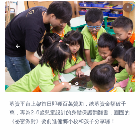
⏸
募資平台上架首日即獲百萬贊助，總募資金額破千
萬，專為2-6歲兒童設計的身體保護翻翻書，圈圈的
《祕密派對》要前進偏鄉小校和孩子分享囉！