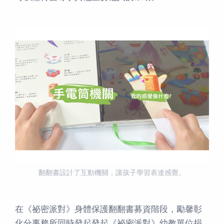
翻翻書設計了互動機關，讓孩子學習表達感覺。
在《祕密派對》身體保護翻翻書募資階段，勵馨彰